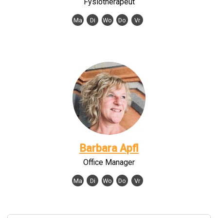
Fysiotherapeut
Ma
Di
Wo
Do
Vr
Barbara Apfl
Office Manager
Ma
Di
Wo
Do
Vr