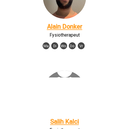
Alain Donker
Fysiotherapeut
Ma
Di
Wo
Do
Vr
Salih Kalci