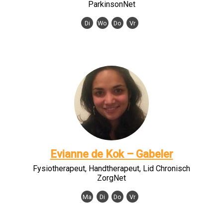
ParkinsonNet
Di
Wo
Do
Vr
Evianne de Kok – Gabeler
Fysiotherapeut, Handtherapeut, Lid Chronisch
ZorgNet
Ma
Di
Do
Vr