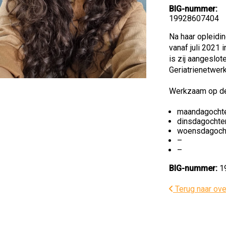
BIG-nummer:
19928607404
Na haar opleidi
vanaf juli 2021 
is zij aangeslot
Geriatrienetwe
Werkzaam op de
maandagocht
dinsdagochte
woensdagoch
–
–
BIG-nummer:
1
Terug naar ove