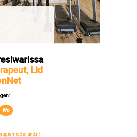
Pesiwarissa
rapeut, Lid
onNet
gen:
Wo
dag
Woensdag
rapiemiddelland.nl