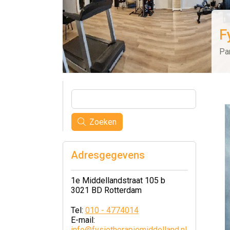
F
Pa
Zoeken
Adresgegevens
1e Middellandstraat 105 b
3021 BD Rotterdam
Tel:
010 - 4774014
E-mail:
info@fysiotherapiemiddelland.nl