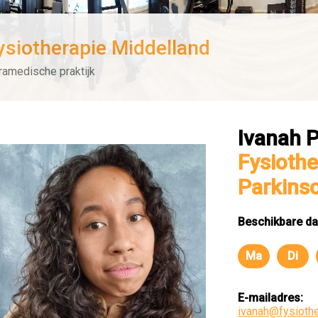
ysiotherapie Middelland
ramedische praktijk
Ivanah 
Fysiothe
Parkins
Beschikbare da
Ma
Di
Maandag
Dins
E-mailadres:
ivanah@fysiothe