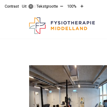
Tekst
Tekst
Contrast
Tekstgrootte
100%
Uit
verkleinen
vergroten
met
met
10%
10%
Hoo